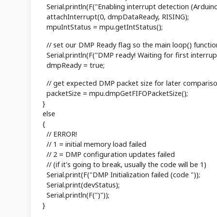
Serial.println(F("Enabling interrupt detection (Arduino e
attachInterrupt(0, dmpDataReady, RISING);
mpuIntStatus = mpu.getIntStatus();
// set our DMP Ready flag so the main loop() function 
Serial.println(F("DMP ready! Waiting for first interrupt.
dmpReady = true;
// get expected DMP packet size for later comparis
packetSize = mpu.dmpGetFIFOPacketSize();
}
else
{
// ERROR!
// 1 = initial memory load failed
// 2 = DMP configuration updates failed
// (if it's going to break, usually the code will be 1)
Serial.print(F("DMP Initialization failed (code "));
Serial.print(devStatus);
Serial.println(F(")"));
}