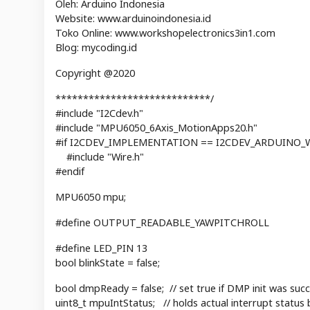
Oleh: Arduino Indonesia
Website: www.arduinoindonesia.id
Toko Online: www.workshopelectronics3in1.com
Blog: mycoding.id
Copyright @2020
****************************/
#include "I2Cdev.h"
#include "MPU6050_6Axis_MotionApps20.h"
#if I2CDEV_IMPLEMENTATION == I2CDEV_ARDUINO_
#include "Wire.h"
#endif
MPU6050 mpu;
#define OUTPUT_READABLE_YAWPITCHROLL
#define LED_PIN 13
bool blinkState = false;
bool dmpReady = false; // set true if DMP init was succ
uint8_t mpuIntStatus; // holds actual interrupt statu