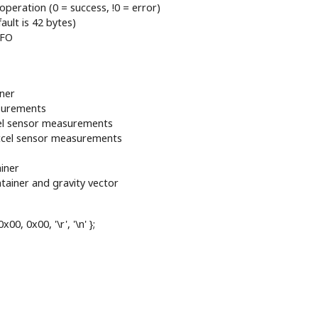
peration (0 = success, !0 = error)
ult is 42 bytes)
IFO
ner
surements
el sensor measurements
cel sensor measurements
iner
tainer and gravity vector
00, 0x00, '\r', '\n' };