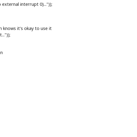
xternal interrupt 0)..."));
knows it's okay to use it
.."));
on