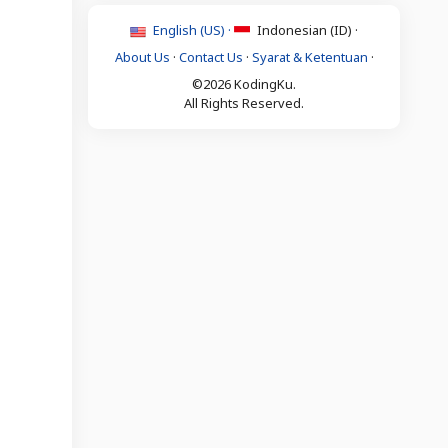
English (US) ·
Indonesian (ID) ·
About Us
·
Contact Us
·
Syarat & Ketentuan
·
©2026 KodingKu.
All Rights Reserved.