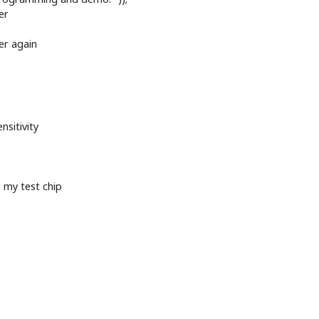
er
fer again
nsitivity
 my test chip