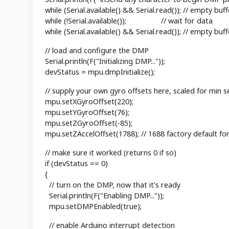
while (Serial.available() && Serial.read()); // empty buff
while (!Serial.available()); // wait for data
while (Serial.available() && Serial.read()); // empty buf
// load and configure the DMP
Serial.println(F("Initializing DMP..."));
devStatus = mpu.dmpInitialize();
// supply your own gyro offsets here, scaled for min se
mpu.setXGyroOffset(220);
mpu.setYGyroOffset(76);
mpu.setZGyroOffset(-85);
mpu.setZAccelOffset(1788); // 1688 factory default for
// make sure it worked (returns 0 if so)
if (devStatus == 0)
{
// turn on the DMP, now that it's ready
Serial.println(F("Enabling DMP..."));
mpu.setDMPEnabled(true);
// enable Arduino interrupt detection