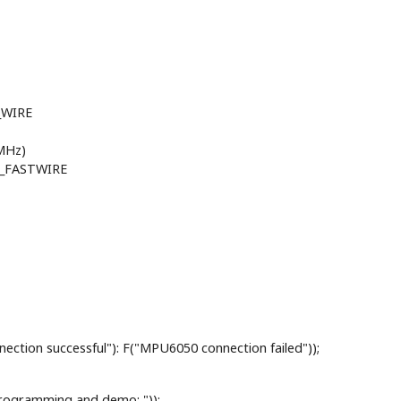
_WIRE
MHz)
N_FASTWIRE
ection successful"): F("MPU6050 connection failed"));
programming and demo: "));