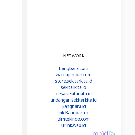
NETWORK
bangbara.com
warnajembar.com
store.sekitarkita.id
sekitarkita.id
desa.sekitarkita.id
undangan.sekitarkita.id
Bangbara.id
link.Bangbara.id
Bimtekindo.com
urlink.web.id