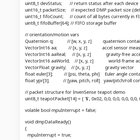
uint8_t devStatus; // return status after each device o
uint16_t packetSize; // expected DMP packet size (defa
uint16_t fifoCount; // count of all bytes currently in F
uint8_t fifoBuffer[64]; // FIFO storage buffer
// orientation/motion vars
Quaternion q; // [w, x, y, z] quaternion contai
VectorInt16 aa; // [x, y, z] accel sensor mea
VectorInt16 aaReal; // [x, y, z] gravity-free acc
VectorInt16 aaWorld; // [x, y, z] world-frame ac
VectorFloat gravity; // [x, y, z] gravity vector
float euler[3]; // [psi, theta, phi] Euler angle conta
float ypr[3]; // [yaw, pitch, roll] yaw/pitch/roll con
// packet structure for InvenSense teapot demo
uint8_t teapotPacket[14] = { '$', 0x02, 0,0, 0,0, 0,0, 0,0, 0x
volatile bool mpuInterrupt = false;
void dmpDataReady()
{
mpuInterrupt = true;