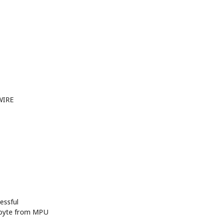
WIRE
essful
s byte from MPU