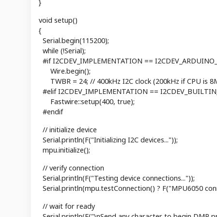
}
void setup()
{
Serial.begin(115200);
while (!Serial);
#if I2CDEV_IMPLEMENTATION == I2CDEV_ARDUINO
Wire.begin();
TWBR = 24; // 400kHz I2C clock (200kHz if CPU is 8
#elif I2CDEV_IMPLEMENTATION == I2CDEV_BUILTI
Fastwire::setup(400, true);
#endif
// initialize device
Serial.println(F("Initializing I2C devices..."));
mpu.initialize();
// verify connection
Serial.println(F("Testing device connections..."));
Serial.println(mpu.testConnection() ? F("MPU6050 conn
// wait for ready
Serial.println(F("\nSend any character to begin DMP 