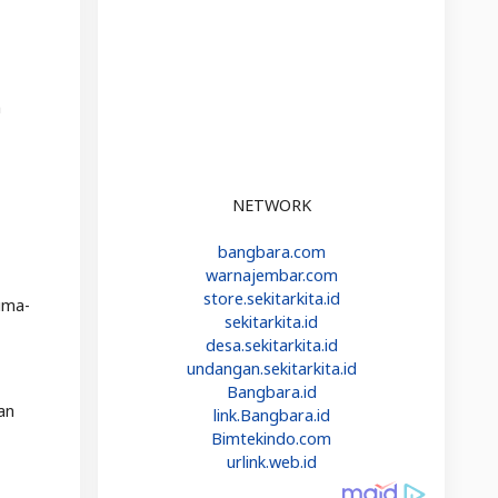
n
NETWORK
bangbara.com
warnajembar.com
store.sekitarkita.id
uma-
sekitarkita.id
desa.sekitarkita.id
undangan.sekitarkita.id
Bangbara.id
an
link.Bangbara.id
Bimtekindo.com
urlink.web.id