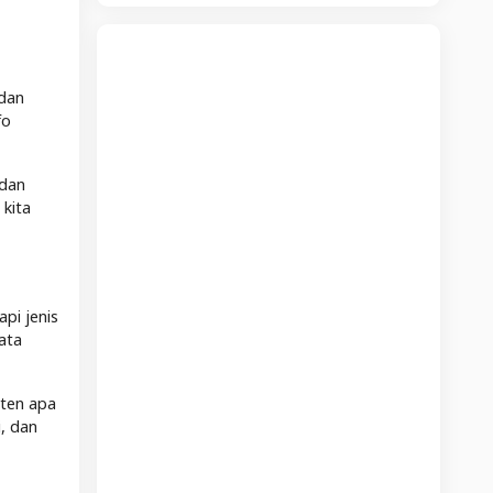
 dan
fo
 dan
 kita
pi jenis
ata
nten apa
i, dan