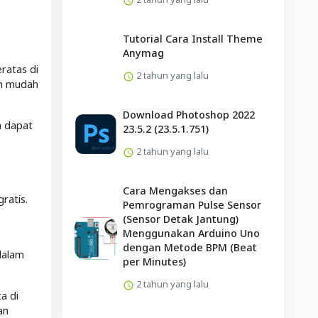
Tutorial Cara Install Theme
Anymag
ratas di
2 tahun yang lalu
ih mudah
Download Photoshop 2022
n dapat
23.5.2 (23.5.1.751)
2 tahun yang lalu
Cara Mengakses dan
ratis.
Pemrograman Pulse Sensor
(Sensor Detak Jantung)
Menggunakan Arduino Uno
dengan Metode BPM (Beat
dalam
per Minutes)
2 tahun yang lalu
a di
an