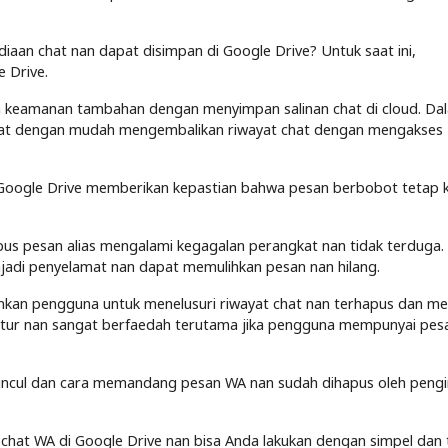
aan chat nan dapat disimpan di Google Drive? Untuk saat ini,
 Drive.
n keamanan tambahan dengan menyimpan salinan chat di cloud. Da
apat dengan mudah mengembalikan riwayat chat dengan mengakses
oogle Drive memberikan kepastian bahwa pesan berbobot tetap k
apus pesan alias mengalami kegagalan perangkat nan tidak terduga
enjadi penyelamat nan dapat memulihkan pesan nan hilang.
nkan pengguna untuk menelusuri riwayat chat nan terhapus dan m
 fitur nan sangat berfaedah terutama jika pengguna mempunyai pes
 muncul dan cara memandang pesan WA nan sudah dihapus oleh peng
chat WA di Google Drive nan bisa Anda lakukan dengan simpel dan