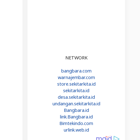
NETWORK
bangbara.com
warnajembar.com
store.sekitarkita.id
sekitarkita.id
desa.sekitarkita.id
undangan.sekitarkita.id
Bangbara.id
link.Bangbara.id
Bimtekindo.com
urlink.web.id