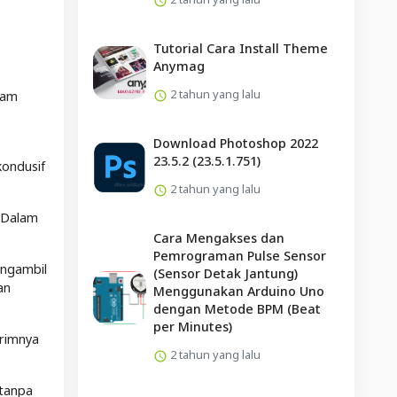
Tutorial Cara Install Theme
Anymag
2 tahun yang lalu
lam
Download Photoshop 2022
23.5.2 (23.5.1.751)
ondusif
2 tahun yang lalu
. Dalam
Cara Mengakses dan
Pemrograman Pulse Sensor
engambil
(Sensor Detak Jantung)
an
Menggunakan Arduino Uno
dengan Metode BPM (Beat
per Minutes)
irimnya
2 tahun yang lalu
 tanpa