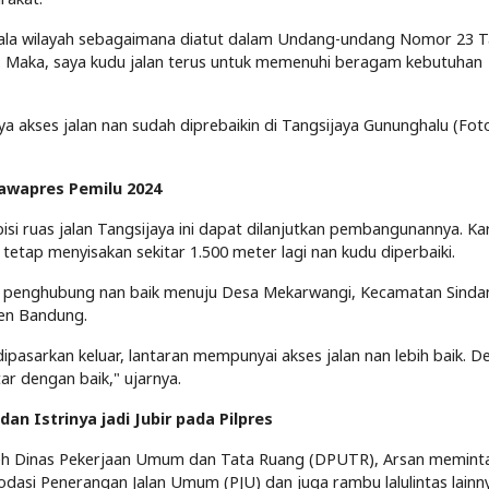
pala wilayah sebagaimana diatut dalam Undang-undang Nomor 23 
 Maka, saya kudu jalan terus untuk memenuhi beragam kebutuhan
a akses jalan nan sudah diprebaikin di Tangsijaya Gununghalu (Fot
Cawapres Pemilu 2024
i ruas jalan Tangsijaya ini dapat dilanjutkan pembangunannya. Ka
 tetap menyisakan sekitar 1.500 meter lagi nan kudu diperbaiki.
n penghubung nan baik menuju Desa Mekarwangi, Kecamatan Sinda
en Bandung.
pasarkan keluar, lantaran mempunyai akses jalan nan lebih baik. 
r dengan baik," ujarnya.
n Istrinya jadi Jubir pada Pilpres
oleh Dinas Pekerjaan Umum dan Tata Ruang (DPUTR), Arsan memint
si Penerangan Jalan Umum (PJU) dan juga rambu lalulintas lainn