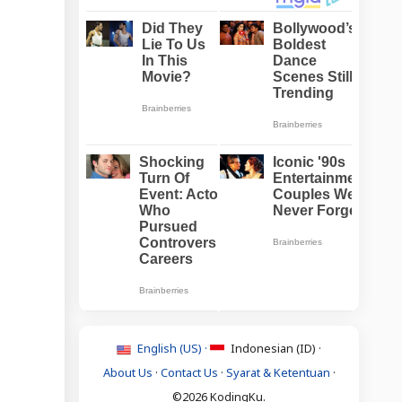
English (US) ·
Indonesian (ID) ·
About Us
·
Contact Us
·
Syarat & Ketentuan
·
©2026 KodingKu.