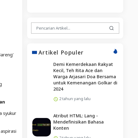
Artikel Populer
Bareng'
Demi Kemerdekaan Rakyat
Kecil, Teh Rita Ace dan
Warga Arjasari Doa Bersama
untuk Kemenangan Golkar di
g
2024
2 tahun yang lalu
an
a syukur
Atribut HTML: Lang -
Mendefinisikan Bahasa
Konten
aspirasi
2 tahun yang lalu