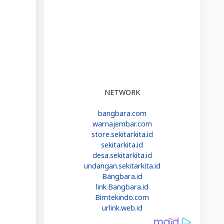
NETWORK
bangbara.com
warnajembar.com
store.sekitarkita.id
sekitarkita.id
desa.sekitarkita.id
undangan.sekitarkita.id
Bangbara.id
link.Bangbara.id
Bimtekindo.com
urlink.web.id