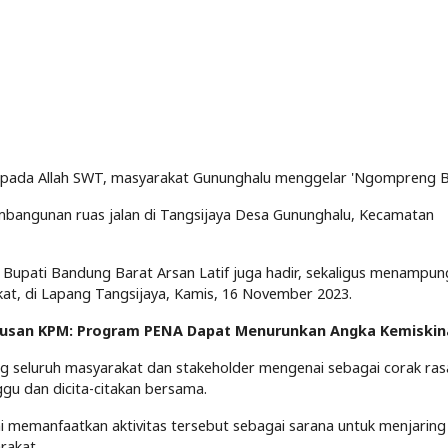
kepada Allah SWT, masyarakat Gununghalu menggelar 'Ngompreng 
pembangunan ruas jalan di Tangsijaya Desa Gununghalu, Kecamatan
 Bupati Bandung Barat Arsan Latif juga hadir, sekaligus menampun
kat, di Lapang Tangsijaya, Kamis, 16 November 2023.
atusan KPM: Program PENA Dapat Menurunkan Angka Kemiskin
 seluruh masyarakat dan stakeholder mengenai sebagai corak ras
gu dan dicita-citakan bersama.
ni memanfaatkan aktivitas tersebut sebagai sarana untuk menjaring 
rakat.