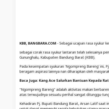
KBB, BANGBARA.COM
- Sebagai ucapan rasa syukur 
sebagai corak rasa syukur lantaran telah selesainya 
Gununghalu, Kabupaten Bandung Barat (KBB).
Pada kesempatan syukuran 'Ngompreng Bareng' ini, Pj
beragam aspirasi lainnya nan diharapkan oleh masyara
Baca Juga: Kang Ace Salurkan Bantuan Kepada R
"Ngompreng Bareng" adalah aktivitas makan berbareng
atas terwujudnya sesuatu perihal sangat ditunggu-tung
Kehadiran Pj. Bupati Bandung Barat, Arsan Latif saat i
untuk dapat memenuhi segala kebutuhan utama masya